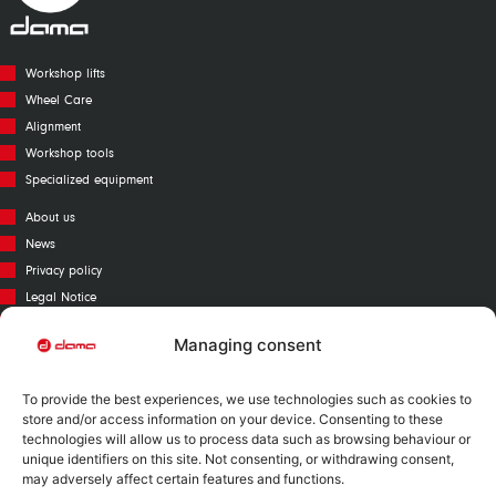
Workshop lifts
Wheel Care
Alignment
Workshop tools
Specialized equipment
About us
News
Privacy policy
Legal Notice
Cookies policy
Managing consent
Call Center
Warranty
To provide the best experiences, we use technologies such as cookies to
Catalogue
store and/or access information on your device. Consenting to these
technologies will allow us to process data such as browsing behaviour or
Contact
unique identifiers on this site. Not consenting, or withdrawing consent,
Mapa Web
may adversely affect certain features and functions.