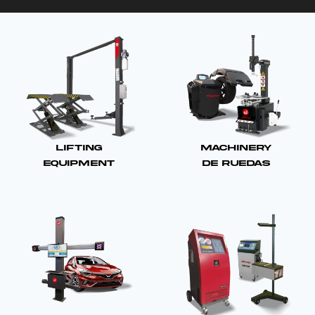
Lifting
Machinery
Equipment
de Ruedas