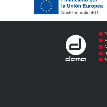
E
M
A
H
E