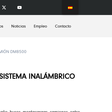
os
Noticias
Empleo
Contacto
AMIÓN DM8500
SISTEMA INALÁMBRICO
año: buses, montacargas, camiones, entre