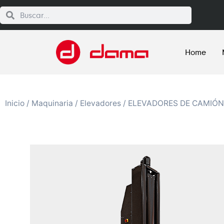
Home
Inicio
/
Maquinaria
/
Elevadores
/
ELEVADORES DE CAMIÓN