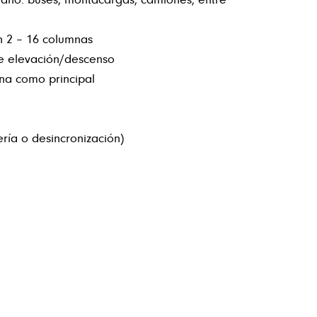
n 2 – 16 columnas
e elevación/descenso
mna como principal
ría o desincronización)