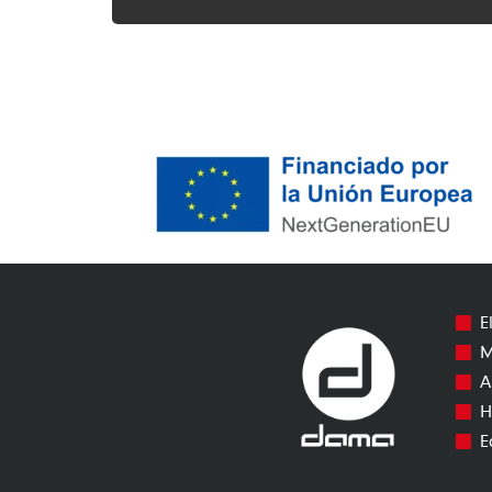
Alternative:
E
M
A
H
E