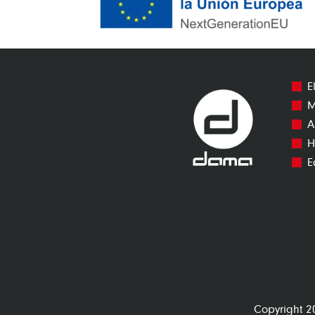
E
M
A
H
E
Copyright 2