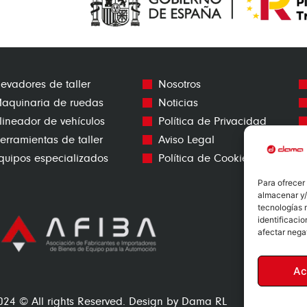
levadores de taller
Nosotros
aquinaria de ruedas
Noticias
lineador de vehículos
Política de Privacidad
erramientas de taller
Aviso Legal
quipos especializados
Política de Cookies
Para ofrecer
almacenar y/
tecnologías 
identificacio
afectar nega
Ac
024 © All rights Reserved. Design by Dama RL