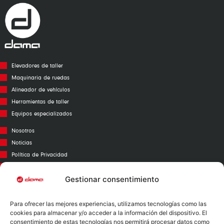
Elevadores de taller
Maquinaria de ruedas
Alineador de vehículos
Herramientas de taller
Equipos especializados
Nosotros
Noticias
Política de Privacidad
Aviso Legal
Política de Cookies
Gestionar consentimiento
Call Center
Para ofrecer las mejores experiencias, utilizamos tecnologías como las
Garantías
cookies para almacenar y/o acceder a la información del dispositivo. El
Catálogo
consentimiento de estas tecnologías nos permitirá procesar datos como