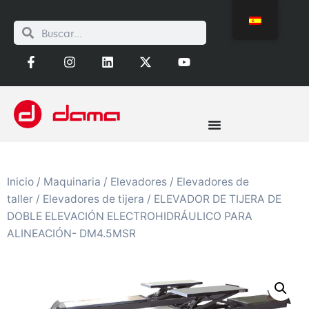
Inicio
/
Maquinaria
/
Elevadores
/
Elevadores de
taller
/
Elevadores de tijera
/ ELEVADOR DE TIJERA DE
DOBLE ELEVACIÓN ELECTROHIDRÁULICO PARA
ALINEACIÓN- DM4.5MSR