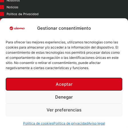
Nosotros
Noticias
Política de Privacidad
Aviso Legal
Política de Cookies
Gestionar consentimiento
Call Center
Para ofrecer las mejores experiencias, utilizamos tecnologías como las
Garantías
cookies para almacenar y/o acceder a la información del dispositivo. El
Catálogo
consentimiento de estas tecnologías nos permitirá procesar datos como
el comportamiento de navegación o las identificaciones únicas en este
Contacto
sitio. No consentir o retirar el consentimiento, puede afectar
Mapa Web
negativamente a ciertas características y funciones.
Aceptar
Denegar
Nº RII-AEE: 12730
Ver preferencias
Copyright 2024 © All rights Reserved. Design by Dama RL
Política de cookies
Política de privacidad
Aviso legal